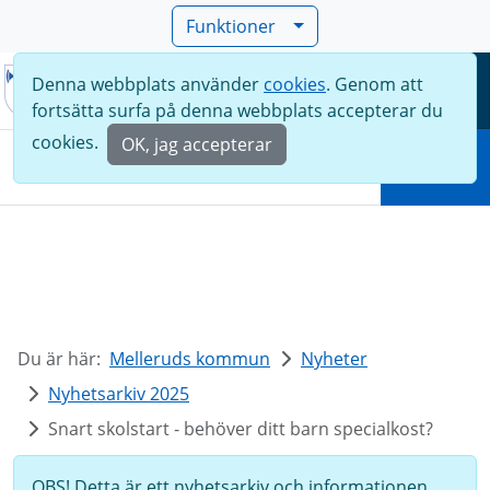
Funktioner
Denna webbplats använder
cookies
. Genom att
Meny
fortsätta surfa på denna webbplats accepterar du
Sök
cookies.
OK, jag accepterar
Sök
Du är här:
Melleruds kommun
Nyheter
Nyhetsarkiv 2025
Snart skolstart - behöver ditt barn specialkost?
OBS! Detta är ett nyhetsarkiv och informationen