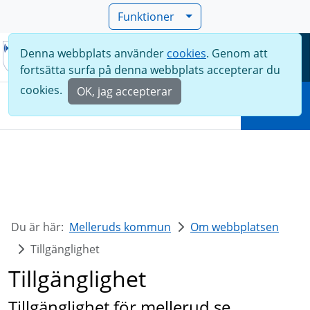
Funktioner
Denna webbplats använder
cookies
. Genom att
Meny
fortsätta surfa på denna webbplats accepterar du
Sök
cookies.
OK, jag accepterar
Sök
Du är här:
Melleruds kommun
Om webbplatsen
Tillgänglighet
Tillgänglighet
Tillgänglighet för mellerud.se