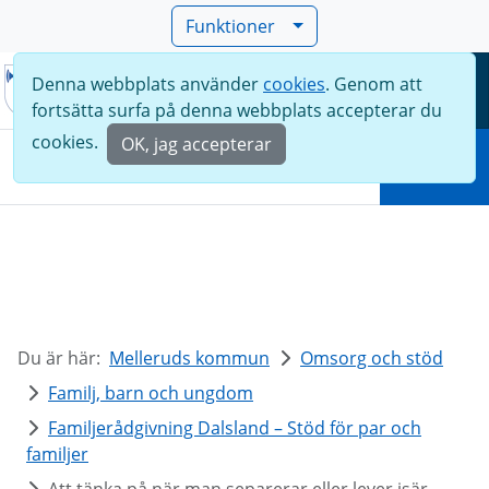
Funktioner
Denna webbplats använder
cookies
. Genom att
Meny
fortsätta surfa på denna webbplats accepterar du
Sök
cookies.
OK, jag accepterar
Sök
Du är här:
Melleruds kommun
Omsorg och stöd
Familj, barn och ungdom
Familjerådgivning Dalsland – Stöd för par och
familjer