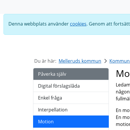
Sök
Denna webbplats använder
cookies
. Genom att fortsät
Du är här:
Melleruds kommun
Kommun o
Mo
Påverka själv
Ledamö
Digital förslagslåda
någont
Enkel fråga
fullm
Interpellation
En mot
En mot
Motion
motion