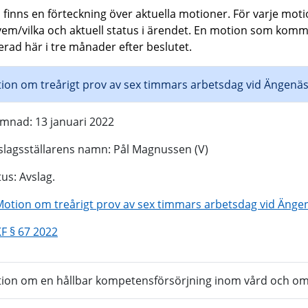
finns en förteckning över aktuella motioner. För varje mo
 vem/vilka och aktuell status i ärendet. En motion som komm
erad här i tre månader efter beslutet.
ion om treårigt prov av sex timmars arbetsdag vid Ängenä
ämnad: 13 januari 2022
slagsställarens namn: Pål Magnussen (V)
tus: Avslag.
Motion om treårigt prov av sex timmars arbetsdag vid Äng
F § 67 2022
ion om en hållbar kompetensförsörjning inom vård och o