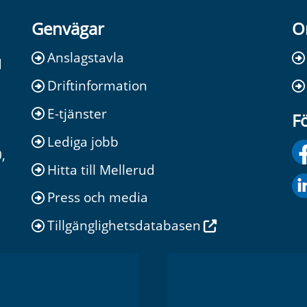
Genvägar
O
Anslagstavla
d
Driftinformation
E-tjänster
Fö
Lediga jobb
,
Hitta till Mellerud
Press och media
Tillgänglighetsdatabasen