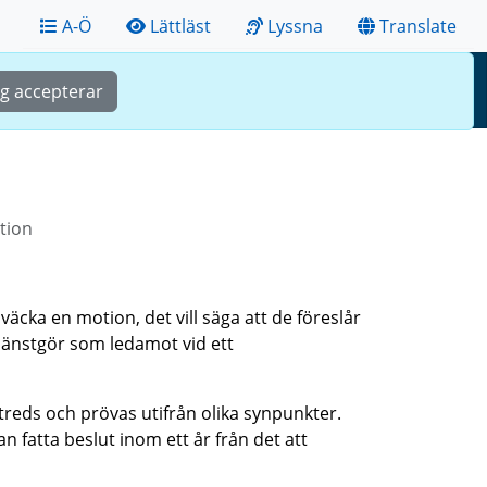
A-Ö
Lättläst
Lyssna
Translate
Sök
Meny
ag accepterar
tion
cka en motion, det vill säga att de föreslår
tjänstgör som ledamot vid ett
treds och prövas utifrån olika synpunkter.
n fatta beslut inom ett år från det att