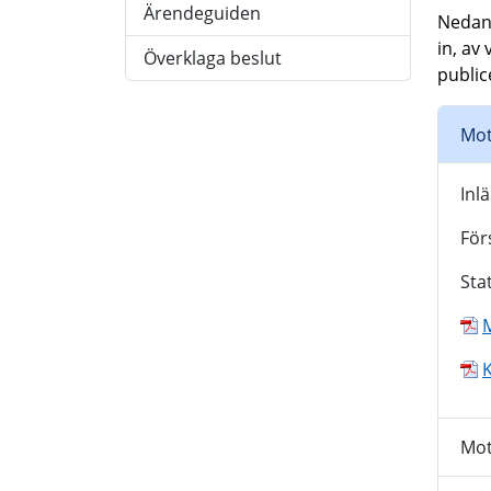
Ärendeguiden
Nedan 
in, av
Överklaga beslut
public
Mot
Inl
För
Sta
K
Mot