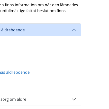
tion finns information om när den lämnades
unfullmäktige fattat beslut om finns
s äldreboende
enäs äldreboende
msorg om äldre