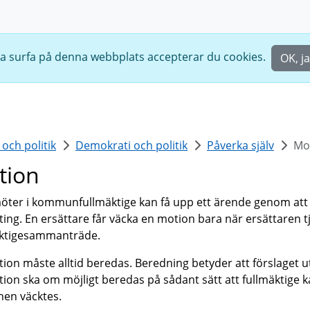
ta surfa på denna webbplats accepterar du cookies.
OK, j
ch politik
Demokrati och politik
Påverka själv
Mo
tion
ter i kommunfullmäktige kan få upp ett ärende genom att vä
ing. En ersättare får väcka en motion bara när ersättaren 
äktigesammanträde.
ion måste alltid beredas. Beredning betyder att förslaget u
ion ska om möjligt beredas på sådant sätt att fullmäktige ka
en väcktes.