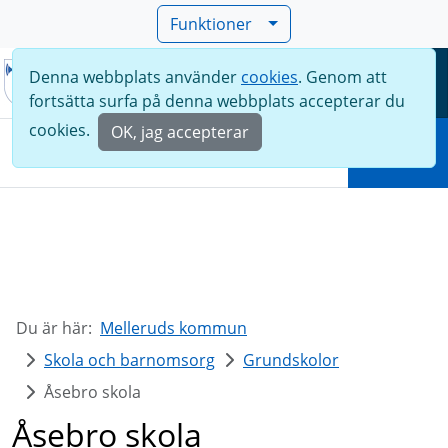
Funktioner
Denna webbplats använder
cookies
. Genom att
Meny
fortsätta surfa på denna webbplats accepterar du
Sök
cookies.
OK, jag accepterar
Sök
Du är här:
Melleruds kommun
Skola och barnomsorg
Grundskolor
Åsebro skola
Åsebro skola