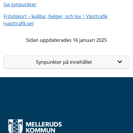
Ge synpunkter
Fritidskort – kvällar, helger, och lov | Västtrafik
(vasttrafik.se)
Sidan uppdaterades 16 januari 2025
Synpunkter på innehållet