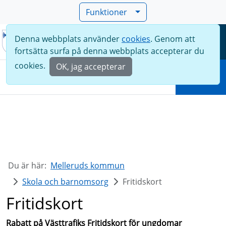
Funktioner
Denna webbplats använder
cookies
. Genom att
Meny
fortsätta surfa på denna webbplats accepterar du
Sök
cookies.
OK, jag accepterar
Sök
Du är här:
Melleruds kommun
Skola och barnomsorg
Fritidskort
Fritidskort
Rabatt på Västtrafiks Fritidskort för ungdomar