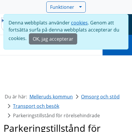
Funktioner
Denna webbplats använder
cookies
. Genom att
Meny
fortsätta surfa på denna webbplats accepterar du
Sök
cookies.
OK, jag accepterar
Sök
Du är här:
Melleruds kommun
Omsorg och stöd
Transport och besök
Parkeringstillstånd för rörelsehindrade
Parkeringstillstånd för