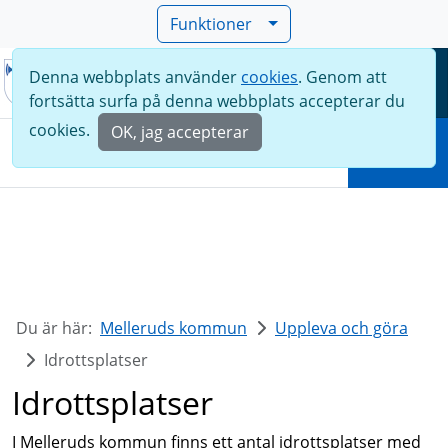
Funktioner
Denna webbplats använder
cookies
. Genom att
Meny
fortsätta surfa på denna webbplats accepterar du
Sök
cookies.
OK, jag accepterar
Sök
Du är här:
Melleruds kommun
Uppleva och göra
Idrottsplatser
Idrottsplatser
I Melleruds kommun finns ett antal idrottsplatser med