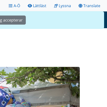
A-Ö
Lättläst
Lyssna
Translate
Sök
Meny
ag accepterar