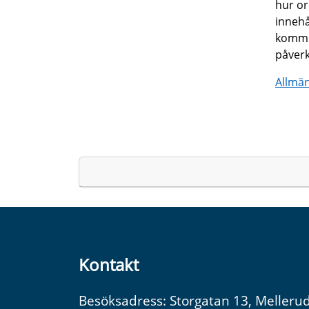
hur or
innehå
kommun
påverk
Allmän
Kontakt
Besöksadress: Storgatan 13, Melleru