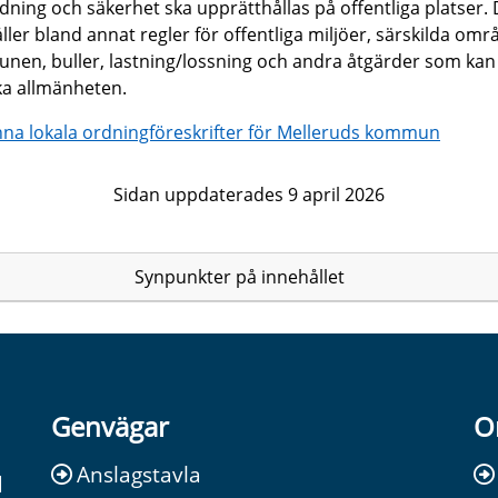
dning och säkerhet ska upprätthållas på offentliga platser.
ller bland annat regler för offentliga miljöer, särskilda omr
en, buller, lastning/lossning och andra åtgärder som kan
a allmänheten.
na lokala ordningföreskrifter för Melleruds kommun
Sidan uppdaterades 9 april 2026
Synpunkter på innehållet
Genvägar
O
Anslagstavla
d