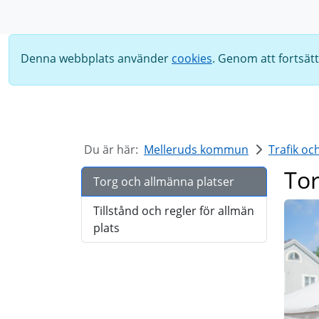
Sök
Denna webbplats använder
cookies
. Genom att fortsät
Du är här:
Melleruds kommun
Trafik oc
Tor
Torg och allmänna platser
Tillstånd och regler för allmän
plats