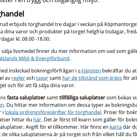
ghandel
erud erbjuds torghandel tre dagar i veckan på Köpmantorge
lja dina varor och produkter på torget helgfria tisdagar, fre
rdagar kl. 08.00 -18.00.
 sälja livsmedel finner du mer information om vad som gäll
lslands Miljö & Energiförbund
.
med inskickad bokningsförfrågan i
e-tjänsten
bekräftar du at
del av
regler
och
taxor
samt
har de tillstånd som krävs
för at
get och för att få sälja dina varor.
nns
fasta saluplatser
samt
tillfälliga saluplatser
som bokas v
en
. Du hittar mer information om dessa typer av bokningsb
r i
lokala ordningsföreskrifter för torghandel
. Priser för bok
atser hittar du
här
. Det är först till kvarn som gäller för bok
saluplatser. Avgift för el tillkommer. Här finns en
karta
där d
t de olika saluplatserna är på torget och från vilket håll du få