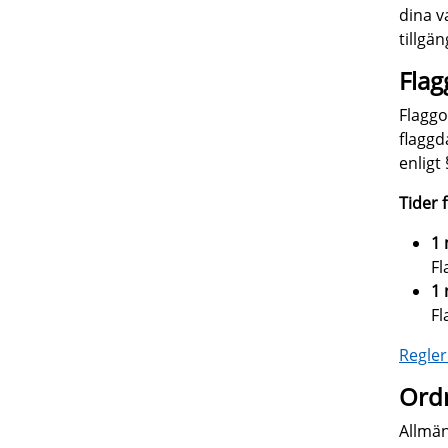
dina va
tillgä
Flag
Flaggo
flaggd
enligt 
Tider 
1 
Fl
1 
Fl
Regler
Ordn
Allmän