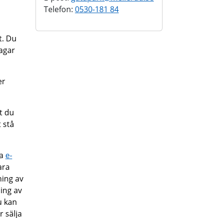
Telefon:
0530-181 84
t. Du
dagar
er
t du
t stå
ia
e-
ara
ning av
ning av
u kan
r sälja