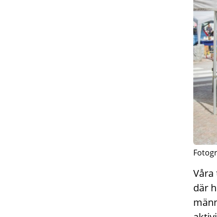
Fotog
Våra 
där h
männi
aktiv