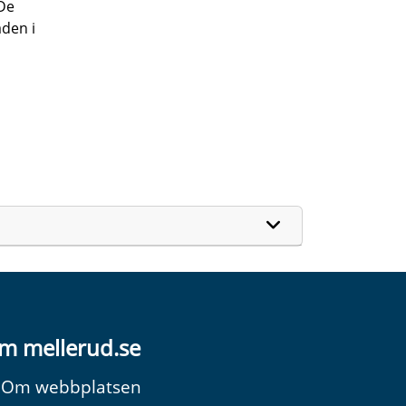
 De
åden i
m mellerud.se
Om webbplatsen