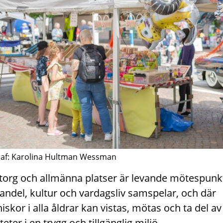
raf: Karolina Hultman Wessman
torg och allmänna platser är levande mötespunk
andel, kultur och vardagsliv samspelar, och där
skor i alla åldrar kan vistas, mötas och ta del av
iteter i en trygg och tillgänglig miljö.