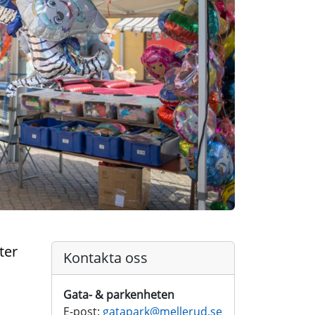
ter
Kontakta oss
Gata- & parkenheten
E-post:
gatapark@
mellerud.se