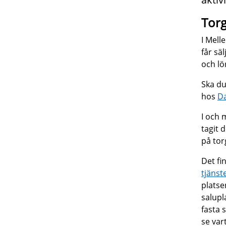
Tor
I Mell
får sä
och lö
Ska du
hos
Da
I och 
tagit 
på tor
Det fi
tjänst
platse
salupl
fasta 
se var