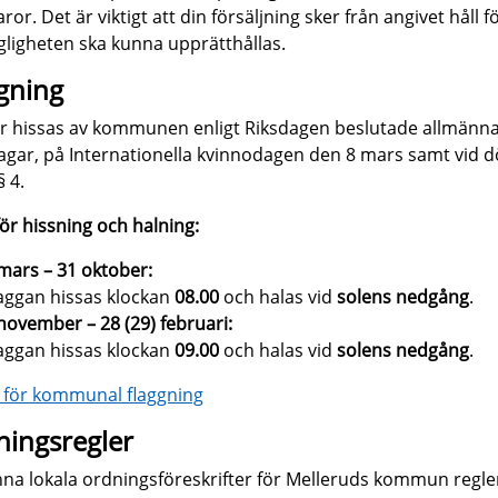
ror. Det är viktigt att din försäljning sker från angivet håll fö
ngligheten ska kunna upprätthållas.
gning
r hissas av kommunen enligt Riksdagen beslutade allmänn
agar, på Internationella kvinnodagen den 8 mars samt vid d
§ 4.
för hissning och halning:
mars – 31 oktober:
aggan hissas klockan
08.00
och halas vid
solens nedgång
.
november – 28 (29) februari:
aggan hissas klockan
09.00
och halas vid
solens nedgång
.
 för kommunal flaggning
ingsregler
na lokala ordningsföreskrifter för Melleruds kommun regle