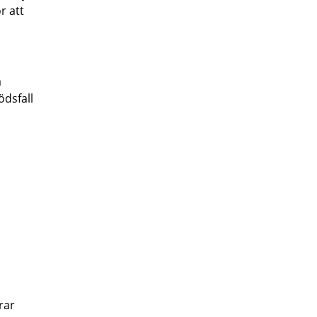
r att
a
ödsfall
rar