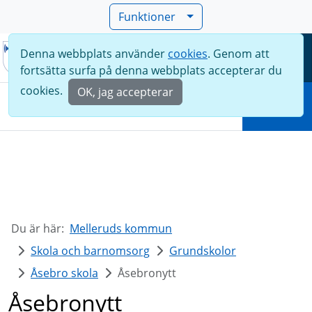
Funktioner
Denna webbplats använder
cookies
. Genom att
Meny
fortsätta surfa på denna webbplats accepterar du
Sök
cookies.
OK, jag accepterar
Sök
Du är här:
Melleruds kommun
Skola och barnomsorg
Grundskolor
Åsebro skola
Åsebronytt
Åsebronytt