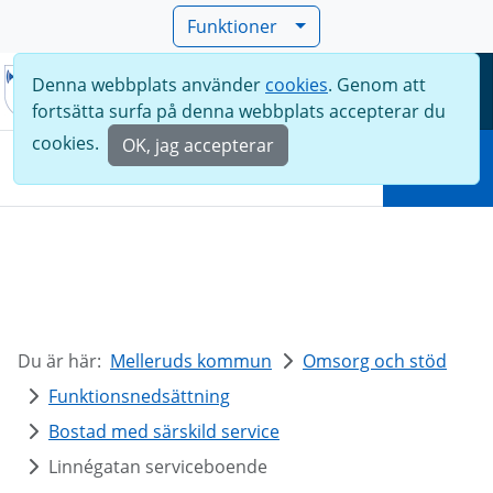
Funktioner
Denna webbplats använder
cookies
. Genom att
Meny
fortsätta surfa på denna webbplats accepterar du
Sök
cookies.
OK, jag accepterar
Sök
Du är här:
Melleruds kommun
Omsorg och stöd
Funktionsnedsättning
Bostad med särskild service
Linnégatan serviceboende