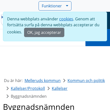
Funktioner
Denna webbplats använder
cookies
. Genom att
Meny
fortsätta surfa på denna webbplats accepterar du
Sök
cookies.
OK, jag accepterar
Sök
Du är här:
Melleruds kommun
Kommun och politik
Kallelser/Protokoll
Kallelser
Byggnadsnämnden
Byggnadsnämnden