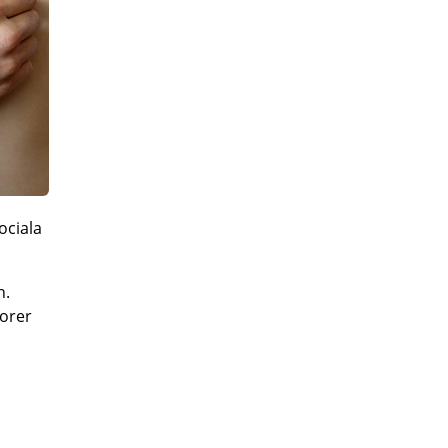
ociala
n.
torer