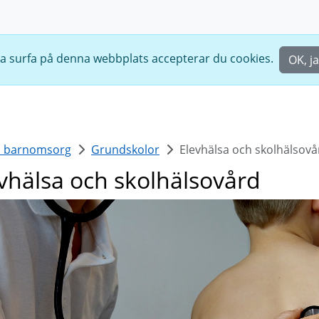
ta surfa på denna webbplats accepterar du cookies.
OK, j
h barnomsorg
Grundskolor
Elevhälsa och skolhälsovå
vhälsa och skolhälsovård