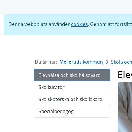
Sök
Denna webbplats använder
cookies
. Genom att fortsät
Du är här:
Melleruds kommun
Skola oc
Ele
Elevhälsa och skolhälsovård
Skolkurator
Skolsköterska och skolläkare
Specialpedagog