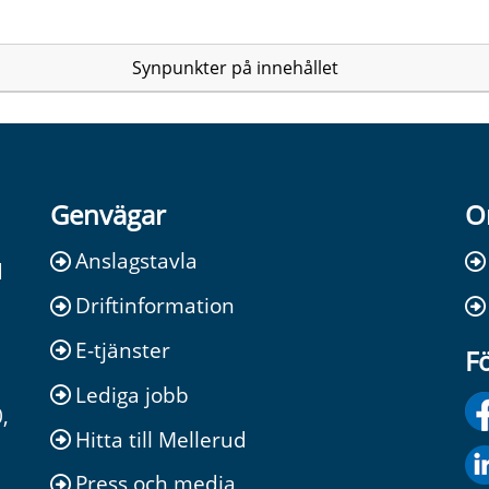
Synpunkter på innehållet
Genvägar
O
Anslagstavla
d
Driftinformation
E-tjänster
Fö
Lediga jobb
,
Hitta till Mellerud
Press och media