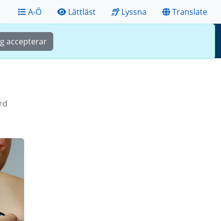
A-Ö
Lättläst
Lyssna
Translate
Sök
Meny
ag accepterar
rd