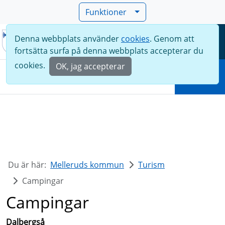
Funktioner
Denna webbplats använder
cookies
. Genom att
Meny
fortsätta surfa på denna webbplats accepterar du
Sök
cookies.
OK, jag accepterar
Sök
Du är här:
Melleruds kommun
Turism
Campingar
Campingar
Dalbergså