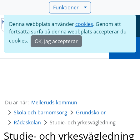
Funktioner
Denna webbplats använder
cookies
. Genom att
Meny
fortsätta surfa på denna webbplats accepterar du
Sök
cookies.
OK, jag accepterar
Sök
Du är här:
Melleruds kommun
Skola och barnomsorg
Grundskolor
Rådaskolan
Studie- och yrkesvägledning
Studie- och yrkesvägledning