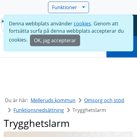
Funktioner
Denna webbplats använder
cookies
. Genom att
Meny
fortsätta surfa på denna webbplats accepterar du
Sök
cookies.
OK, jag accepterar
Sök
Du är här:
Melleruds kommun
Omsorg och stöd
Funktionsnedsättning
Trygghetslarm
Trygghetslarm