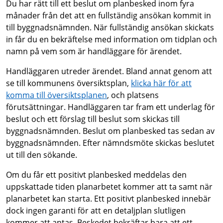
Du har rätt till ett beslut om planbesked inom fyra
månader från det att en fullständig ansökan kommit in
till byggnadsnämnden. När fullständig ansökan skickats
in får du en bekräftelse med information om tidplan och
namn på vem som är handläggare för ärendet.
Handläggaren utreder ärendet. Bland annat genom att
se till kommunens översiktsplan,
klicka här för att
komma till översiktsplanen
, och platsens
förutsättningar. Handläggaren tar fram ett underlag för
beslut och ett förslag till beslut som skickas till
byggnadsnämnden. Beslut om planbesked tas sedan av
byggnadsnämnden. Efter nämndsmöte skickas beslutet
ut till den sökande.
Om du får ett positivt planbesked meddelas den
uppskattade tiden planarbetet kommer att ta samt när
planarbetet kan starta. Ett positivt planbesked innebär
dock ingen garanti för att en detaljplan slutligen
kommer att antas. Beskedet bekräftar bara att ett