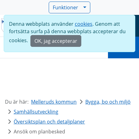
Funktioner
Denna webbplats använder
cookies
. Genom att
Meny
fortsätta surfa på denna webbplats accepterar du
Sök
cookies.
OK, jag accepterar
Sök
Du är här:
Melleruds kommun
Bygga, bo och miljö
Samhällsutveckling
Översiktsplan och detaljplaner
Ansök om planbesked