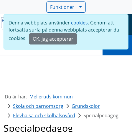
Funktioner
Denna webbplats använder
cookies
. Genom att
Meny
fortsätta surfa på denna webbplats accepterar du
Sök
cookies.
OK, jag accepterar
Sök
Du är här:
Melleruds kommun
Skola och barnomsorg
Grundskolor
Elevhälsa och skolhälsovård
Specialpedagog
Specialpedagog