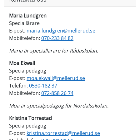
Maria Lundgren
Speciallärare
E-post:
maria.lundgren@
mellerud.se
Mobiltelefon:
070-233 84 82
Maria är speciallärare för Rådaskolan.
Moa Ekwall
Specialpedagog
E-post:
moa.ekwall@
mellerud.se
Telefon:
0530-182 37
Mobiltelefon:
072-858 26 74
Moa är specialpedagog för Nordalsskolan.
Kristina Torrestad
Specialpedagog
E-post:
kristina.torrestad@
mellerud.se