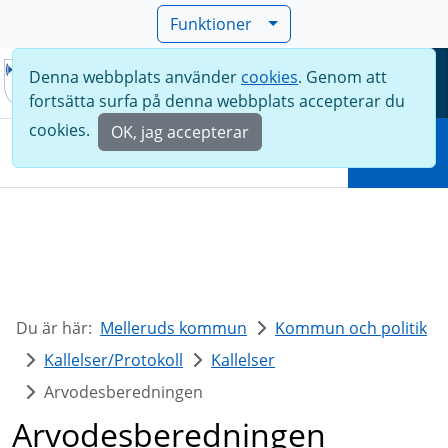
Funktioner
Denna webbplats använder
cookies
. Genom att
Meny
fortsätta surfa på denna webbplats accepterar du
Sök
cookies.
OK, jag accepterar
Sök
Du är här:
Melleruds kommun
Kommun och politik
Kallelser/Protokoll
Kallelser
Arvodesberedningen
Arvodesberedningen