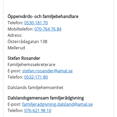
Öppenvårds- och familjebehandlare
Telefon:
0530-181 70
Mobiltelefon:
070-764 76 84
Adress:
Österrådagatan 13B
Mellerud
Stefan Rosander
Familjehemssekreterare
E-post:
stefan.rosander@
amal.se
Telefon:
0532-171 80
Dalslands familjehemsenhet
Dalslandsgemensam familjerådgivning
E-post:
familjeradgivning.dalsland@
amal.se
Telefon:
076-621 98 10