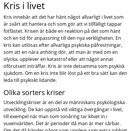
Kris i livet
Kris innebär att det har hänt något allvarligt i livet som
är svårt att hantera och som gör att vi tillfälligt tappar
fotfästet. Krisen är både en reaktion på det som hänt
och en tid för anpassning till den nya verkligheten. En
kris kan utlösas efter allvarliga psykiska påfrestningar,
som att en nära anhörig dör, att man är med om en
olycka, upplever en katastrof eller att något annat
oförutsett inträffar. Kris är inte detsamma som psykisk
sjukdom. Om en kris inte blir löst på ett bra sätt kan den
leda till psykiskt lidande.
Olika sorters kriser
Utvecklingskriser är en del av människans psykologiska
utveckling. De kan uppstå vid viktiga övergångar i livet,
till exempel när man som tonåring tar klivet in i
vuxenvärlden. Det är perioder då man är mer sårbar.
Om det då händer något som upplevs som extra jobbigt