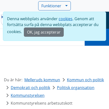
Funktioner
Denna webbplats använder
cookies
. Genom att
Meny
fortsätta surfa på denna webbplats accepterar du
Sök
cookies.
OK, jag accepterar
Sök
Du är här:
Melleruds kommun
Kommun och politik
Demokrati och politik
Politisk organisation
Kommunstyrelsen
Kommunstyrelsens arbetsutskott