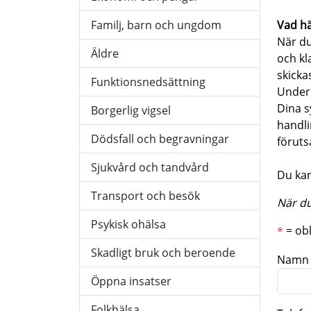
Familj, barn och ungdom
Vad hä
När du
Äldre
och kl
skicka
Funktionsnedsättning
Under 
Dina s
Borgerlig vigsel
handli
Dödsfall och begravningar
föruts
Sjukvård och tandvård
Du kan
Transport och besök
När du
Psykisk ohälsa
= obl
*
Skadligt bruk och beroende
Namn
Öppna insatser
Folkhälsa