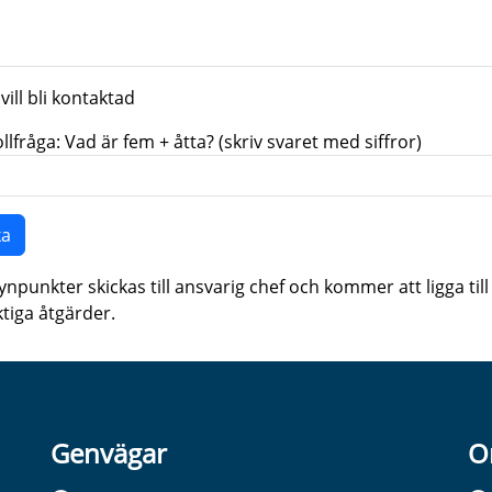
 vill bli kontaktad
llfråga: Vad är fem + åtta? (skriv svaret med siffror)
ynpunkter skickas till ansvarig chef och kommer att ligga til
ktiga åtgärder.
Genvägar
O