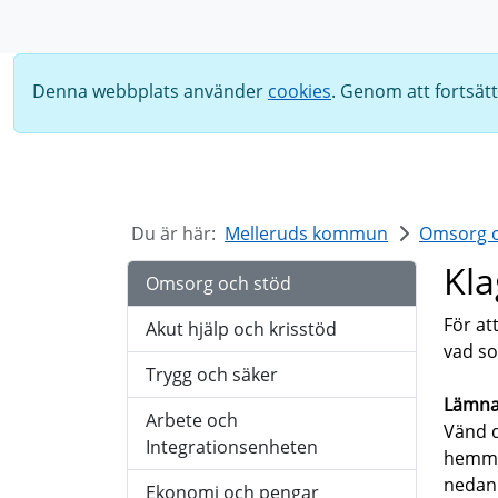
Sök
Denna webbplats använder
cookies
. Genom att fortsät
Du är här:
Melleruds kommun
Omsorg o
Kl
Omsorg och stöd
För at
Akut hjälp och krisstöd
vad so
Trygg och säker
Lämna
Arbete och
Vänd d
Integrationsenheten
hemma.
nedan.
Ekonomi och pengar