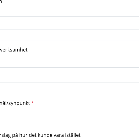
n
 verksamhet
mål/synpunkt
*
örslag på hur det kunde vara istället