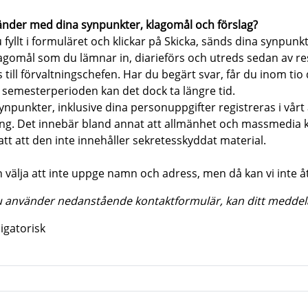
nder med dina synpunkter, klagomål och förslag?
 fyllt i formuläret och klickar på Skicka, sänds dina synpunkt
agomål som du lämnar in, diarieförs och utreds sedan av r
s till förvaltningschefen. Har du begärt svar, får du inom ti
semesterperioden kan det dock ta längre tid.
ynpunkter, inklusive dina personuppgifter registreras i vår
ng. Det innebär bland annat att allmänhet och massmedia ka
att att den inte innehåller sekretesskyddat material.
 välja att inte uppge namn och adress, men då kan vi inte 
 använder nedanstående kontaktformulär, kan ditt meddel
igatorisk