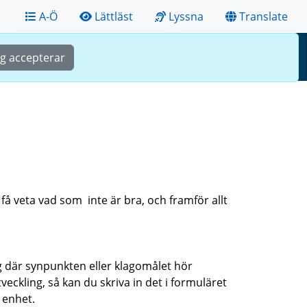
A-Ö
Lättläst
Lyssna
Translate
Sök
Meny
ag accepterar
 få veta vad som inte är bra, och framför allt
ing där synpunkten eller klagomålet hör
ckling, så kan du skriva in det i formuläret
 enhet.