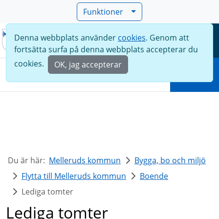
Funktioner
Denna webbplats använder
cookies
. Genom att
Meny
fortsätta surfa på denna webbplats accepterar du
Sök
cookies.
OK, jag accepterar
Sök
Du är här:
Melleruds kommun
Bygga, bo och miljö
Flytta till Melleruds kommun
Boende
Lediga tomter
Lediga tomter