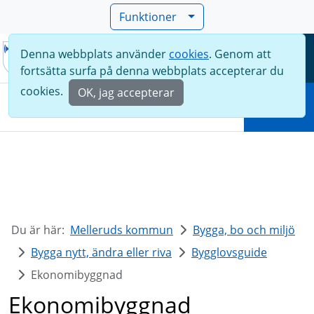
Funktioner
Denna webbplats använder
cookies
. Genom att
Meny
fortsätta surfa på denna webbplats accepterar du
Sök
cookies.
OK, jag accepterar
Sök
Du är här:
Melleruds kommun
Bygga, bo och miljö
Bygga nytt, ändra eller riva
Bygglovsguide
Ekonomibyggnad
Ekonomibyggnad