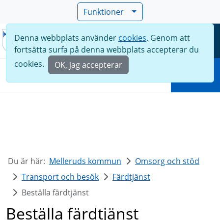
Funktioner
Denna webbplats använder
cookies
. Genom att
Meny
fortsätta surfa på denna webbplats accepterar du
Sök
cookies.
OK, jag accepterar
Sök
Du är här:
Melleruds kommun
Omsorg och stöd
Transport och besök
Färdtjänst
Beställa färdtjänst
Beställa färdtjänst