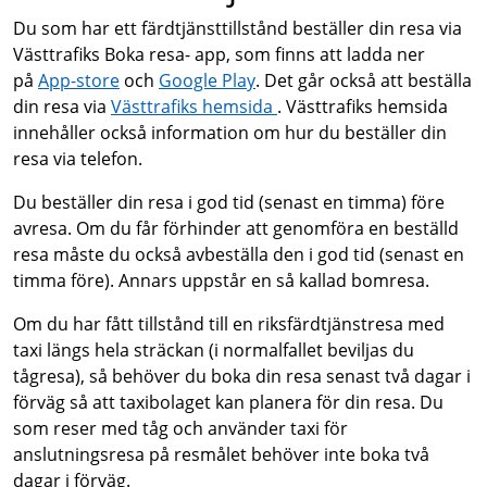
Du som har ett färdtjänsttillstånd beställer din resa via
Västtrafiks Boka resa- app, som finns att ladda ner
på
App-store
och
Google Play
. Det går också att beställa
din resa via
Västtrafiks hemsida
. Västtrafiks hemsida
innehåller också information om hur du beställer din
resa via telefon.
Du beställer din resa i god tid (senast en timma) före
avresa. Om du får förhinder att genomföra en beställd
resa måste du också avbeställa den i god tid (senast en
timma före). Annars uppstår en så kallad bomresa.
Om du har fått tillstånd till en riksfärdtjänstresa med
taxi längs hela sträckan (i normalfallet beviljas du
tågresa), så behöver du boka din resa senast två dagar i
förväg så att taxibolaget kan planera för din resa. Du
som reser med tåg och använder taxi för
anslutningsresa på resmålet behöver inte boka två
dagar i förväg.