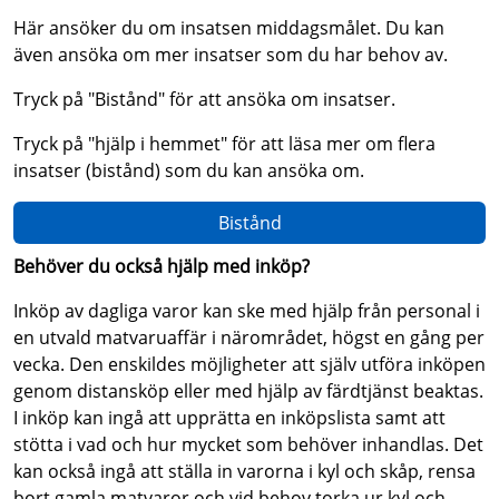
Här ansöker du om insatsen middagsmålet. Du kan
även ansöka om mer insatser som du har behov av.
Tryck på "Bistånd" för att ansöka om insatser.
Tryck på "hjälp i hemmet" för att läsa mer om flera
insatser (bistånd) som du kan ansöka om.
Bistånd
Behöver du också hjälp med inköp?
Inköp av dagliga varor kan ske med hjälp från personal i
en utvald matvaruaffär i närområdet, högst en gång per
vecka. Den enskildes möjligheter att själv utföra inköpen
genom distansköp eller med hjälp av färdtjänst beaktas.
I inköp kan ingå att upprätta en inköpslista samt att
stötta i vad och hur mycket som behöver inhandlas. Det
kan också ingå att ställa in varorna i kyl och skåp, rensa
bort gamla matvaror och vid behov torka ur kyl och