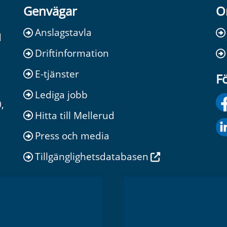
Genvägar
O
Anslagstavla
d
Driftinformation
E-tjänster
Fö
Lediga jobb
,
Hitta till Mellerud
Press och media
Tillgänglighetsdatabasen