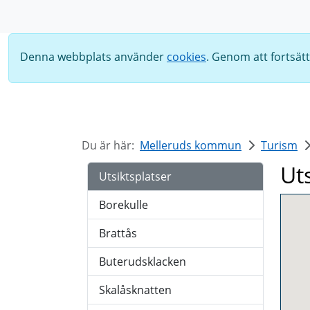
Sök
Denna webbplats använder
cookies
. Genom att fortsät
Du är här:
Melleruds kommun
Turism
Ut
Utsiktsplatser
Borekulle
Brattås
Buterudsklacken
Skalåsknatten