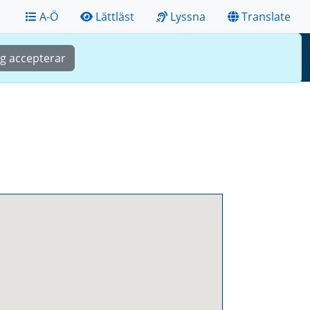
A-Ö
Lättläst
Lyssna
Translate
Sök
Meny
ag accepterar