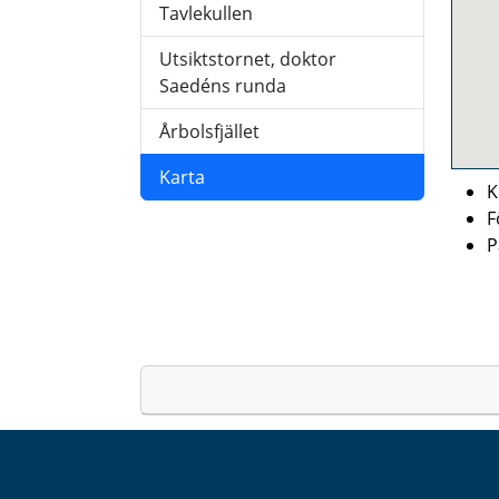
Tavlekullen
Utsiktstornet, doktor
Saedéns runda
Årbolsfjället
Karta
K
F
P