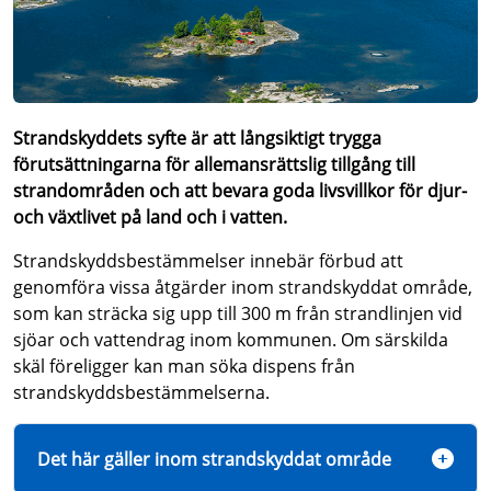
Strandskyddets syfte är att långsiktigt trygga
förutsättningarna för allemansrättslig tillgång till
strandområden och att bevara goda livsvillkor för djur-
och växtlivet på land och i vatten.
Strandskyddsbestämmelser innebär förbud att
genomföra vissa åtgärder inom strandskyddat område,
som kan sträcka sig upp till 300 m från strandlinjen vid
sjöar och vattendrag inom kommunen. Om särskilda
skäl föreligger kan man söka dispens från
strandskyddsbestämmelserna.
Det här gäller inom strandskyddat område