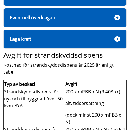
Eventuell överklagan
Laga kraft
Avgift för strandskyddsdispens
Kostnad för strandskyddsdispens år 2025 är enligt
tabell
Typ av besked
Avgift
Strandskyddsdispens för
200 x mPBB x N (9 408 kr)
ny- och tillbyggnad över 50
alt. tidsersättning
kvm BYA
(dock minst 200 x mPBB x
N)
Strandskyddsdispens för
200 x mPBB x N x N (7 526,4