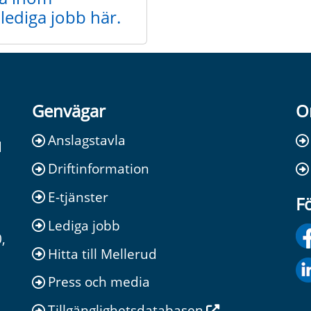
lediga jobb här.
Genvägar
O
Anslagstavla
d
Driftinformation
E-tjänster
Fö
Lediga jobb
,
Hitta till Mellerud
Press och media
Tillgänglighetsdatabasen