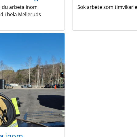
n du arbeta inom
Sök arbete som timvikari
d i hela Melleruds
ba inom