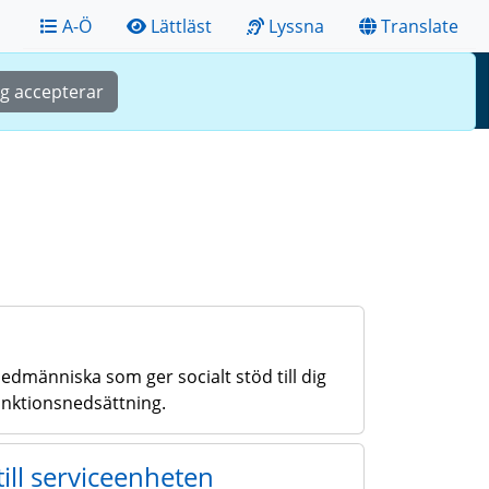
A-Ö
Lättläst
Lyssna
Translate
Sök
Meny
ag accepterar
dmänniska som ger socialt stöd till dig
nktionsnedsättning.
ill serviceenheten