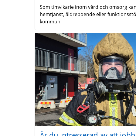
Som timvikarie inom vård och omsorg ka
hemtjänst, äldreboende eller funktionsstö
kommun
Är du intresserad av att job