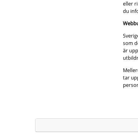
eller 
du in
Webbu
Sverig
som de
är upp
utbild
Melle
tar up
perso