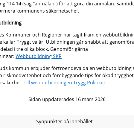
ring 114 14 (säg "anmälan") för att göra din anmälan. Samtidi
formera kommunens säkerhetschef.
tbildning
es Kommuner och Regioner har tagit fram en webbutbildni
 kallar Tryggt valår. Utbildningen går snabbt att genomför
delad i tre olika block. Genomför gärna
ningar:
Webbutbildning SKR
ruds kommun erbjuder förtroendevalda en webbutbildning
p riskmedvetenhet och förebyggande tips för ökad trygghet
nsäkerhet.
Till webbutbildningen Trygg Politiker
Sidan uppdaterades 16 mars 2026
Synpunkter på innehållet