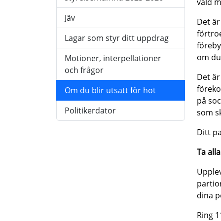
våld m
Jäv
Det är
förtro
Lagar som styr ditt uppdrag
föreby
om du 
Motioner, interpellationer
och frågor
Det är
föreko
Om du blir utsatt för hot
på soc
Politikerdator
som sk
Ditt p
Ta alla
Upplev
partio
dina p
Ring 1