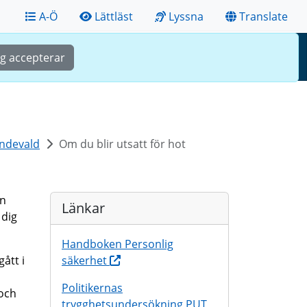
A-Ö
Lättläst
Lyssna
Translate
Sök
Meny
ag accepterar
endevald
Om du blir utsatt för hot
un
Länkar
 dig
Handboken Personlig
ått i
säkerhet
Politikernas
 och
trygghetsundersökning PUT