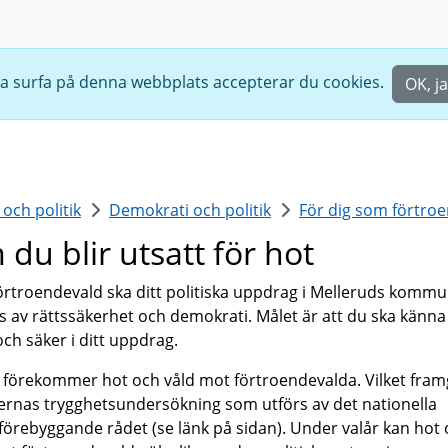
ta surfa på denna webbplats accepterar du cookies.
OK, j
ch politik
Demokrati och politik
För dig som förtro
du blir utsatt för hot
rtroendevald ska ditt politiska uppdrag i Melleruds komm
s av rättssäkerhet och demokrati. Målet är att du ska känna
och säker i ditt uppdrag.
 förekommer hot och våld mot förtroendevalda. Vilket framg
kernas trygghetsundersökning som utförs av det nationella
förebyggande rådet (se länk på sidan). Under valår kan hot