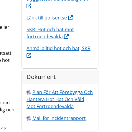
Länk till polisen.se
eller
SKR: Hot och hat mot
förtroendevalda
Anmäl alltid hot och hat, SKR
utsatt
e hot
Dokument
Plan För Att Förebygga Och
Hantera Hot Hat Och Våld
m din
Mot Förtroendevalda
dig och
Mall för incidentrapport
.se