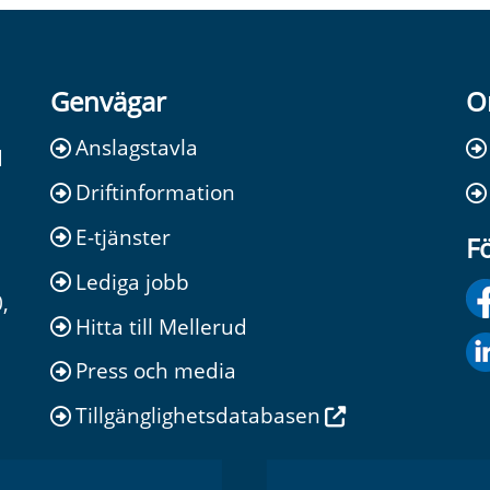
Genvägar
O
Anslagstavla
d
Driftinformation
E-tjänster
Fö
Lediga jobb
,
Hitta till Mellerud
Press och media
Tillgänglighetsdatabasen