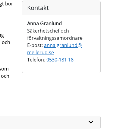
gt bör
Kontakt
Anna Granlund
Säkerhetschef och
ng
förvaltningssamordnare
a och
E-post:
anna.granlund@
mellerud.se
Telefon:
0530-181 18
 som
 och