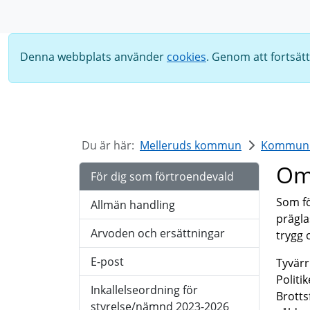
Sök
Denna webbplats använder
cookies
. Genom att fortsät
Du är här:
Melleruds kommun
Kommun o
Om 
För dig som förtroendevald
Som fö
Allmän handling
prägla
Arvoden och ersättningar
trygg 
E-post
Tyvärr
Politi
Inkallelseordning för
Brotts
styrelse/nämnd 2023-2026