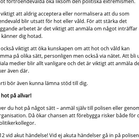
ot förtroendevalda öka liksom den politiska extremismen.
 viktigt att aldrig acceptera eller normalisera att du som
endevald blir utsatt för hot eller våld. För att stärka det
ggande arbetet är det viktigt att anmäla om något inträffar 
känner dig hotad.
 också viktigt att öka kunskapen om att hot och våld kan
mma på olika sätt, personligen men också via nätet. Att bli 
iala medier blir allt vanligare och det är viktigt att anmäla d
er även där.
arti bör även kunna lämna stöd till dig.
 hot på allvar!
er du hot på något sätt – anmäl själv till polisen eller geno
rganisation. Då ökar chansen att förebygga risker både för 
olitikerkollegor.
12 vid akut händelse! Vid ej akuta händelser gå in på polisen