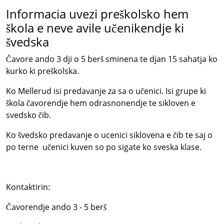
Informacia uvezi preškolsko hem
škola e neve avile učenikendje ki
švedska
Čavore ando 3 dji o 5 berš sminena te djan 15 sahatja ko
kurko ki preškolska.
Ko Mellerud isi predavanje za sa o učenici. Isi grupe ki
škola čavorendje hem odrasnonendje te sikloven e
svedsko čib.
Ko švedsko predavanje o ucenici siklovena e čib te saj o
po terne učenici kuven so po sigate ko sveska klase.
Kontaktirin:
Čavorendje ando 3 - 5 berš