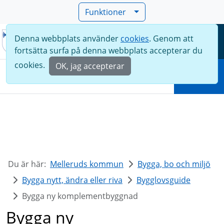
Funktioner
Denna webbplats använder
cookies
. Genom att
Meny
fortsätta surfa på denna webbplats accepterar du
Sök
cookies.
OK, jag accepterar
Sök
Du är här:
Melleruds kommun
Bygga, bo och miljö
Bygga nytt, ändra eller riva
Bygglovsguide
Bygga ny komplementbyggnad
Bygga ny