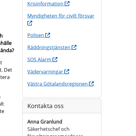
Krisinformation
Myndigheten för civilt försvar
Polisen
ch
hälle
Räddningstjänsten
hända?
SOS Alarm
t
t. Det
Vädervarningar
ntera
Västra Götalandsregionen
.
a
lt
Kontakta oss
te
Anna Granlund
Säkerhetschef och