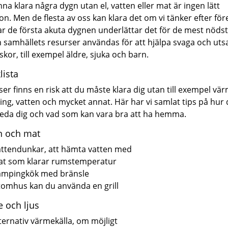
nna klara några dygn utan el, vatten eller mat är ingen lätt
ion. Men de flesta av oss kan klara det om vi tänker efter fö
rar de första akuta dygnen underlättar det för de mest nödst
 samhällets resurser användas för att hjälpa svaga och uts
kor, till exempel äldre, sjuka och barn.
lista
iser finns en risk att du måste klara dig utan till exempel vä
ing, vatten och mycket annat. Här har vi samlat tips på hur
eda dig och vad som kan vara bra att ha hemma.
n och mat
ttendunkar, att hämta vatten med
t som klarar rumstemperatur
ampingkök med bränsle
omhus kan du använda en grill
 och ljus
ternativ värmekälla, om möjligt