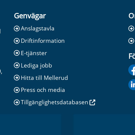
Genvägar
O
Anslagstavla
d
Driftinformation
E-tjänster
Fö
Lediga jobb
,
Hitta till Mellerud
Press och media
Tillgänglighetsdatabasen