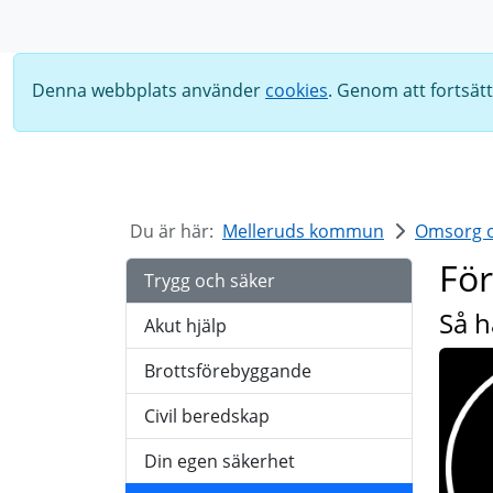
Sök
Denna webbplats använder
cookies
. Genom att fortsät
Du är här:
Melleruds kommun
Omsorg o
För
Trygg och säker
Så h
Akut hjälp
Brottsförebyggande
Civil beredskap
Din egen säkerhet