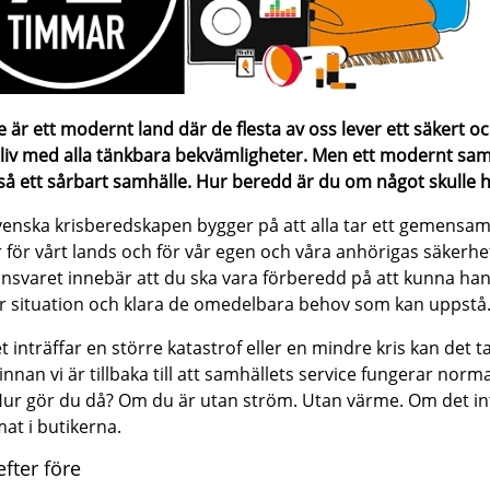
e är ett modernt land där de flesta av oss lever ett säkert o
 liv med alla tänkbara bekvämligheter. Men ett modernt sam
så ett sårbart samhälle. Hur beredd är du om något skulle 
enska krisberedskapen bygger på att alla tar ett gemensam
 för vårt lands och för vår egen och våra anhörigas säkerhe
nsvaret innebär att du ska vara förberedd på att kunna ha
r situation och klara de omedelbara behov som kan uppstå
t inträffar en större katastrof eller en mindre kris kan det t
innan vi är tillbaka till att samhällets service fungerar norma
Hur gör du då? Om du är utan ström. Utan värme. Om det in
mat i butikerna.
efter före