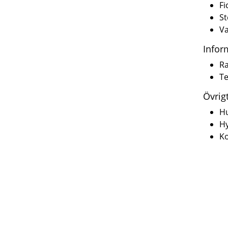
Fi
St
Va
Infor
Ra
Te
Övrig
Hu
Hy
K