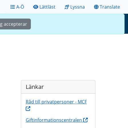
A-Ö
Lättläst
Lyssna
Translate
Sök
Meny
ag accepterar
Länkar
Råd till privatpersoner - MCF
Giftinformationscentralen