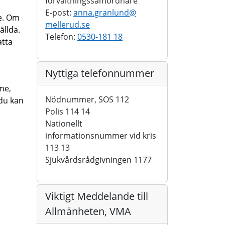
förvaltningssamordnare
E-post:
anna.granlund@
re. Om
mellerud.se
ällda.
Telefon:
0530-181 18
atta
Nyttiga telefonnummer
rme,
Nödnummer, SOS 112
 du kan
Polis 114 14
Nationellt
informationsnummer vid kris
113 13
Sjukvårdsrådgivningen 1177
Viktigt Meddelande till
Allmänheten, VMA