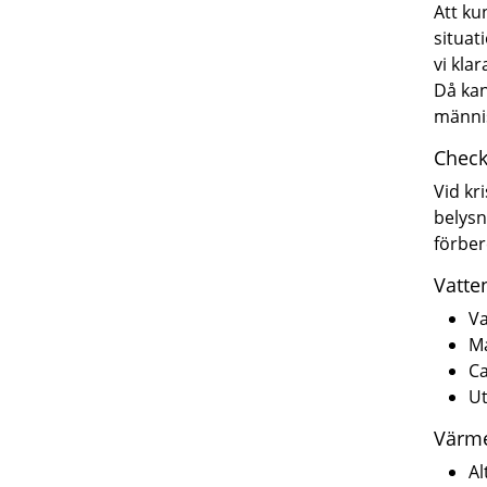
Att ku
situat
vi kla
Då kan
männis
Check
Vid kr
belysn
förber
Vatte
Va
Ma
C
Ut
Värme
Al