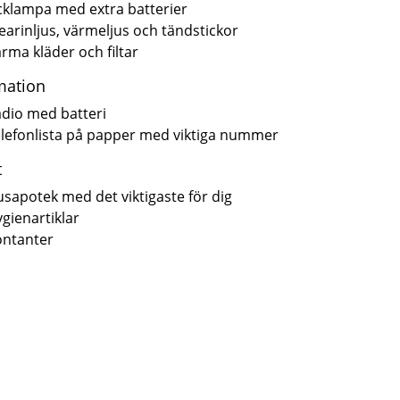
cklampa med extra batterier
earinljus, värmeljus och tändstickor
rma kläder och filtar
mation
dio med batteri
lefonlista på papper med viktiga nummer
t
sapotek med det viktigaste för dig
gienartiklar
ontanter