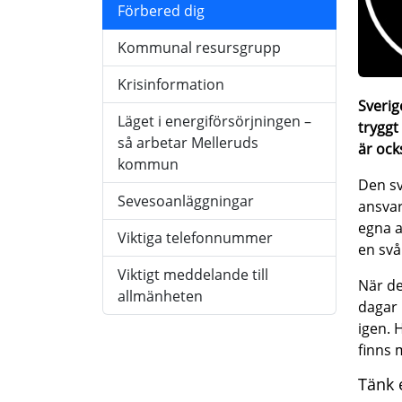
Förbered dig
Kommunal resursgrupp
Krisinformation
Sverig
Läget i energiförsörjningen –
tryggt
så arbetar Melleruds
är ock
kommun
Den sv
Sevesoanläggningar
ansvar
egna a
Viktiga telefonnummer
en svå
Viktigt meddelande till
När de
allmänheten
dagar 
igen. 
finns 
Tänk 