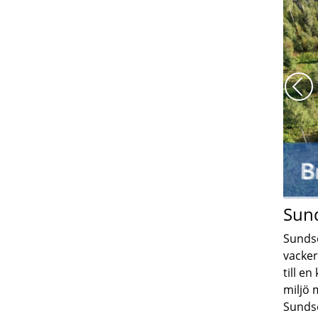
För
Sun
Sundse
vacker
till e
miljö m
Sundse