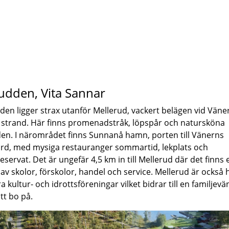
dden, Vita Sannar
en ligger strax utanför Mellerud, vackert belägen vid Väne
 strand. Här finns promenadstråk, löpspår och natursköna
n. I närområdet finns Sunnanå hamn, porten till Vänerns
rd, med mysiga restauranger sommartid, lekplats och
eservat. Det är ungefär 4,5 km in till Mellerud där det finns 
av skolor, förskolor, handel och service. Mellerud är också
ra kultur- och idrottsföreningar vilket bidrar till en familjevä
att bo på.