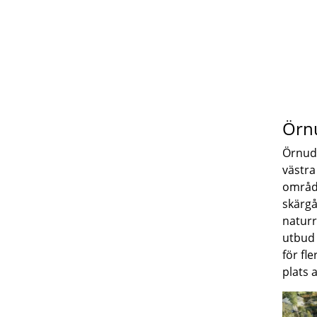
Örnu
Örnudd
västra
område
skärgå
naturr
utbud 
för fle
plats 