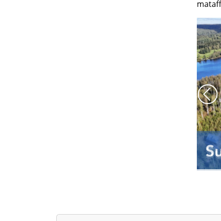
mataff
För