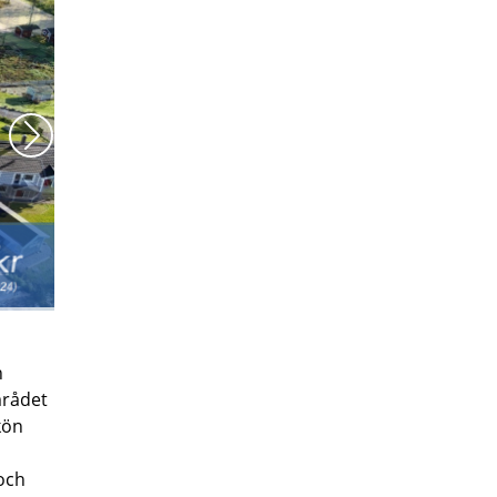
Nästa
h
mrådet
kön
och