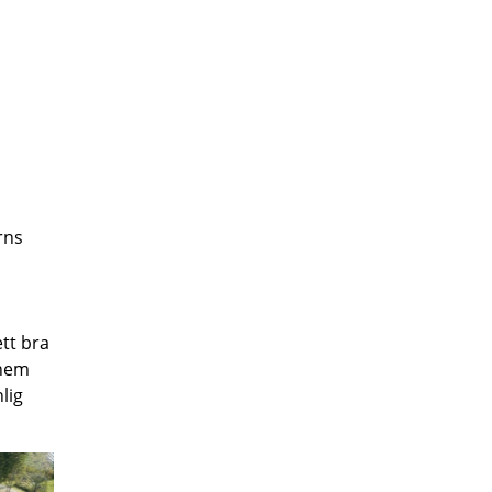
rns
ett bra
 hem
nlig