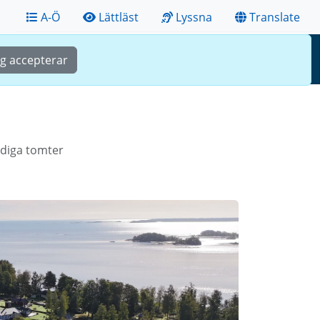
A-Ö
Lättläst
Lyssna
Translate
Sök
Meny
ag accepterar
diga tomter