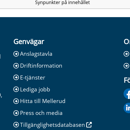
Synpunkter på innehållet
Genvägar
O
Anslagstavla
d
Driftinformation
E-tjänster
Fö
Lediga jobb
,
Hitta till Mellerud
Press och media
Tillgänglighetsdatabasen