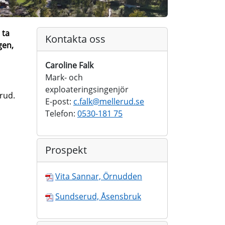
 ta
Kontakta oss
gen,
Caroline Falk
Mark- och
exploateringsingenjör
rud.
E-post:
c.falk@
mellerud.se
Telefon:
0530-181 75
Prospekt
Vita Sannar, Örnudden
Sundserud, Åsensbruk