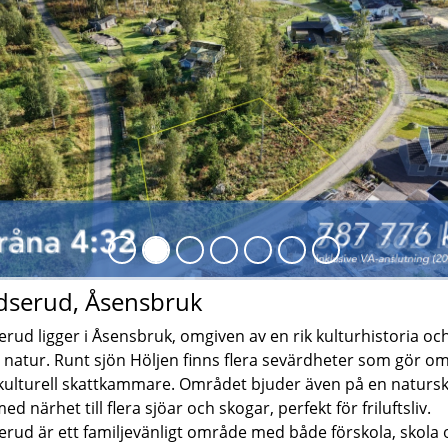
egående
dserud, Åsensbruk
rud ligger i Åsensbruk, omgiven av en rik kulturhistoria oc
 natur. Runt sjön Höljen finns flera sevärdheter som gör o
n kulturell skattkammare. Området bjuder även på en naturs
ed närhet till flera sjöar och skogar, perfekt för friluftsliv.
rud är ett familjevänligt område med både förskola, skola 