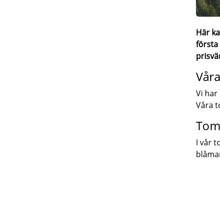
Här ka
första
prisvä
Vår
Vi har
Våra t
Tom
I vår 
blåmar