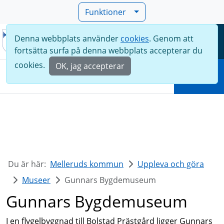
Funktioner
Denna webbplats använder
cookies
. Genom att
Meny
fortsätta surfa på denna webbplats accepterar du
Sök
cookies.
OK, jag accepterar
Sök
Du är här:
Melleruds kommun
Uppleva och göra
Museer
Gunnars Bygdemuseum
Gunnars Bygdemuseum
I en flygelbyggnad till Bolstad Prästgård ligger Gunnars