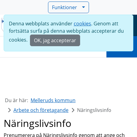
Funktioner
Denna webbplats använder
cookies
. Genom att
Meny
fortsätta surfa på denna webbplats accepterar du
Sök
cookies.
OK, jag accepterar
Sök
Du är här:
Melleruds kommun
Arbete och företagande
Näringslivsinfo
Näringslivsinfo
Prenumerera på Näringslivsinfo genom att ange och