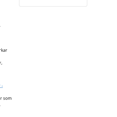
.
rkar
r,
 -
gar som
.