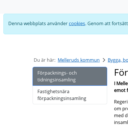
Sök
Denna webbplats använder
cookies
. Genom att fortsät
Du är här:
Melleruds kommun
Bygga, bo
För
Förpacknings- och
tidningsinsamling
I Mell
emot f
Fastighetsnära
förpackningsinsamling
Reger
om pro
med d
insaml