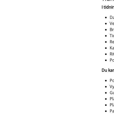
I tidn
Da
Ve
Br
Ti
R
Ka
Ri
P
Du ka
Po
Vy
G
Pl
Pl
P