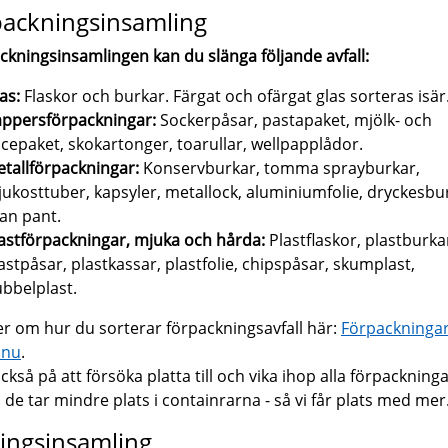
ackningsinsamling
ackningsinsamlingen kan du slänga följande avfall:
as:
Flaskor och burkar. Färgat och ofärgat glas sorteras isär
ppersförpackningar:
Sockerpåsar, pastapaket, mjölk- och
icepaket, skokartonger, toarullar, wellpapplådor.
tallförpackningar:
Konservburkar, tomma sprayburkar,
ukosttuber, kapsyler, metallock, aluminiumfolie, dryckesbu
an pant.
astförpackningar, mjuka och hårda:
Plastflaskor, plastburka
astpåsar, plastkassar, plastfolie, chipspåsar, skumplast,
bbelplast.
r om hur du sorterar förpackningsavfall här:
Förpackningar
.nu
.
ckså på att försöka platta till och vika ihop alla förpacknin
å de tar mindre plats i containrarna - så vi får plats med mer
ingsinsamling