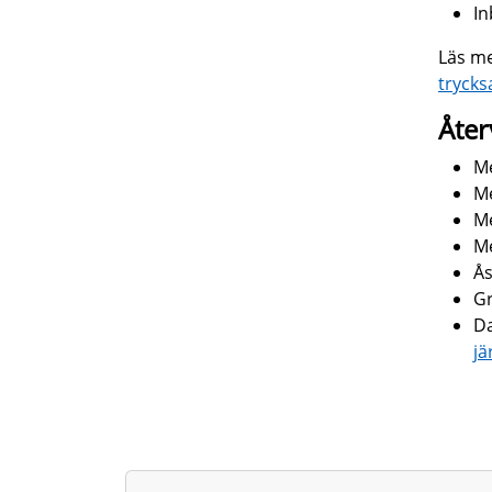
I
Läs me
trycks
Åter
Me
Me
Me
Me
Å
Gr
Da
jä