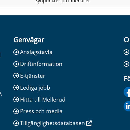
Synpunkter på innehållet
Genvägar
O
Anslagstavla
d
Driftinformation
E-tjänster
Fö
Lediga jobb
,
Hitta till Mellerud
Press och media
Tillgänglighetsdatabasen