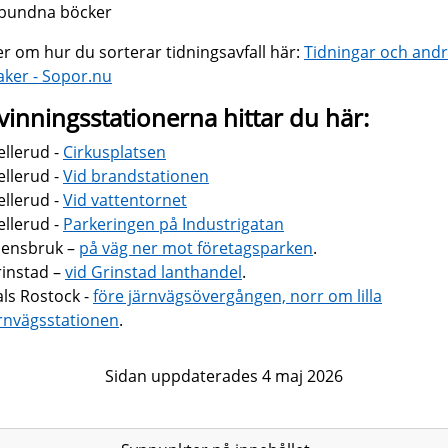
nbundna böcker
r om hur du sorterar tidningsavfall här:
Tidningar och and
aker - Sopor.nu
vinningsstationerna hittar du här:
llerud -
Cirkusplatsen
llerud -
Vid brandstationen
llerud -
Vid vattentornet
llerud -
Parkeringen på Industrigatan
sensbruk –
på väg ner mot företagsparken
.
instad –
vid Grinstad lanthandel
.
ls Rostock -
före järnvägsövergången, norr om lilla
rnvägsstationen
.
Sidan uppdaterades 4 maj 2026