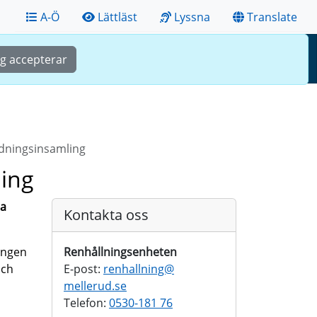
A-Ö
Lättläst
Lyssna
Translate
Sök
Meny
ag accepterar
idningsinsamling
ling
ta
Kontakta oss
ingen
Renhållningsenheten
och
E-post:
renhallning@
mellerud.se
Telefon:
0530-181 76