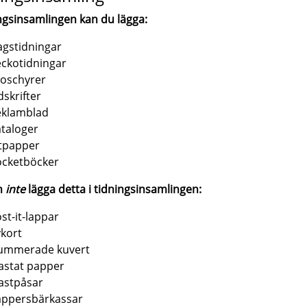
ingsinsamlingen kan du lägga:
gstidningar
ckotidningar
oschyrer
dskrifter
eklamblad
taloger
tpapper
ocketböcker
n
inte
lägga detta i tidningsinsamlingen:
st-it-lappar
kort
ummerade kuvert
astat papper
astpåsar
appersbärkassar