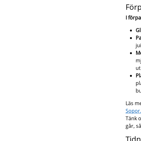
Förp
I förp
Gl
Pa
ju
Me
mj
ut
Pl
pl
bu
Läs me
Sopor
Tänk o
går, s
Tidn