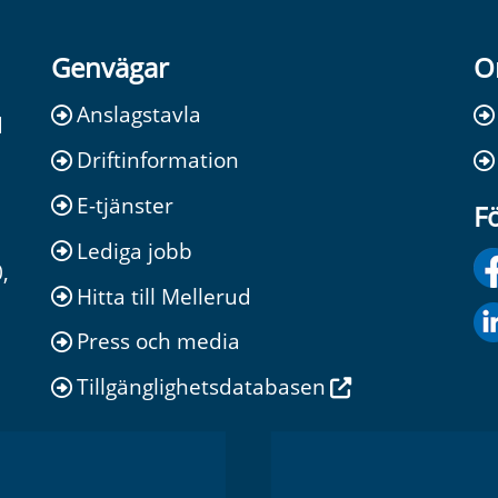
Genvägar
O
Anslagstavla
d
Driftinformation
E-tjänster
Fö
Lediga jobb
,
Hitta till Mellerud
Press och media
Tillgänglighetsdatabasen