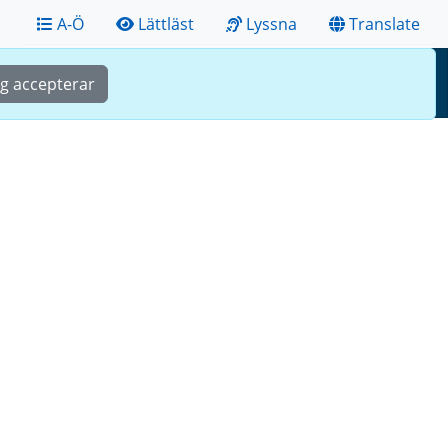
A-Ö
Lättläst
Lyssna
Translate
Sök
Meny
ag accepterar