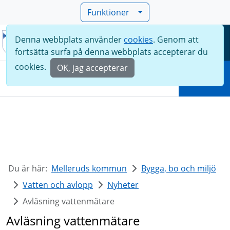
Funktioner
Denna webbplats använder
cookies
. Genom att
Meny
fortsätta surfa på denna webbplats accepterar du
Sök
cookies.
OK, jag accepterar
Sök
Du är här:
Melleruds kommun
Bygga, bo och miljö
Vatten och avlopp
Nyheter
Avläsning vattenmätare
Avläsning vattenmätare