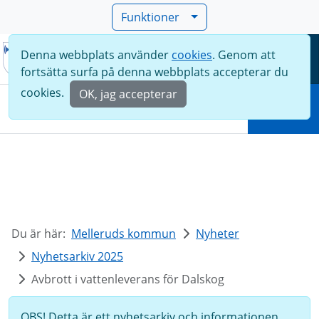
Funktioner
Denna webbplats använder
cookies
. Genom att
Meny
fortsätta surfa på denna webbplats accepterar du
Sök
cookies.
OK, jag accepterar
Sök
Du är här:
Melleruds kommun
Nyheter
Nyhetsarkiv 2025
Avbrott i vattenleverans för Dalskog
OBS! Detta är ett nyhetsarkiv och informationen