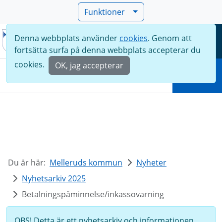
Funktioner
Denna webbplats använder
cookies
. Genom att
Meny
fortsätta surfa på denna webbplats accepterar du
Sök
cookies.
OK, jag accepterar
Sök
Du är här:
Melleruds kommun
Nyheter
Nyhetsarkiv 2025
Betalningspåminnelse/inkassovarning
OBS! Detta är ett nyhetsarkiv och informationen