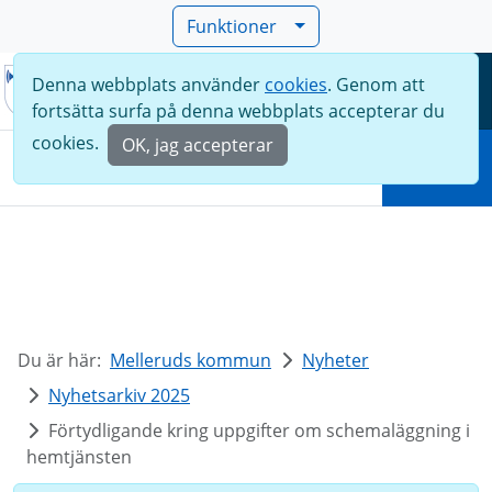
Funktioner
Denna webbplats använder
cookies
. Genom att
Meny
fortsätta surfa på denna webbplats accepterar du
Sök
cookies.
OK, jag accepterar
Sök
Du är här:
Melleruds kommun
Nyheter
Nyhetsarkiv 2025
Förtydligande kring uppgifter om schemaläggning i
hemtjänsten