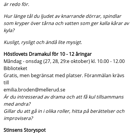
är redo för.
Hur länge tål du ljudet av knarrande dörrar, spindlar
som kryper över tårna och vatten som ger kalla kårar av
kyla?
Kusligt, rysligt och ändå lite mysigt.
Höstlovets Dramakul för 10 - 12 åringar
Måndag - onsdag (27, 28, 29:e oktober) kl. 10.00 - 12.00
Biblioteket
Gratis, men begränsat med platser. Föranmälan krävs
till
emilia.broden@mellerud.se
Är du intresserad av drama och att få kul tillsammans
med andra?
Gillar du att gå in i olika roller, hitta på berättelser och
improvisera?
Stinsens Storyspot