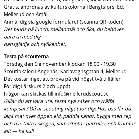
Gratis, anordnas av kulturskolorna i Bengtsfors, Ed,
Mellerud och Åmål.
Anmäl dig via google formuläret (scanna QR koden)
Det bjuds på lunch, mellanmål och fika, du behöver
bara ta med dig
dansglädje och nyfikenhet.
Testa på scouterna
Torsdag den 6:e november klockan 18.00 - 19.30
Scoutlokalen i Ängenäs, Karlavagnsgatan 4, Mellerud
Det kostar inget att prova på vid högst två tillfällen
För dig i årskurs 2 och uppåt
Frågor kan skickas till:info@mellerudscout.se
Gillar du att vara ute, testa nya saker och träffa
kompisar? Då är scouting något för dig! Hos oss får du
laga mat över öppen eld, paddla kanot, bygga med rep
och trä, tälta i skogen, samarbeta i patruller och framför
allt — ha kul!