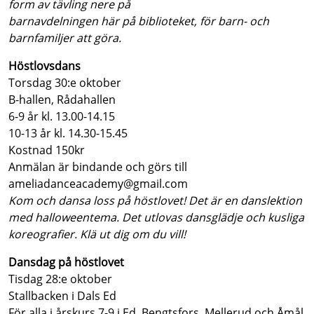
form av tävling nere på
barnavdelningen här på biblioteket, för barn- och
barnfamiljer att göra.
Höstlovsdans
Torsdag 30:e oktober
B-hallen, Rådahallen
6-9 år kl. 13.00-14.15
10-13 år kl. 14.30-15.45
Kostnad 150kr
Anmälan är bindande och görs till
ameliadanceacademy@gmail.com
Kom och dansa loss på höstlovet! Det är en danslektion
med halloweentema. Det utlovas dansglädje och kusliga
koreografier. Klä ut dig om du vill!
Dansdag på höstlovet
Tisdag 28:e oktober
Stallbacken i Dals Ed
För alla i årskurs 7-9 i Ed, Bengtsfors, Mellerud och Åmål