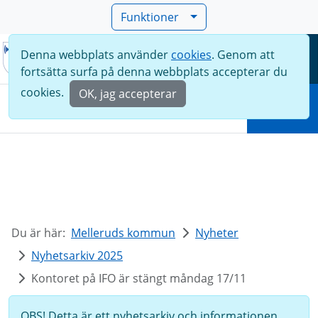
Funktioner
Denna webbplats använder
cookies
. Genom att
Meny
fortsätta surfa på denna webbplats accepterar du
Sök
cookies.
OK, jag accepterar
Sök
Du är här:
Melleruds kommun
Nyheter
Nyhetsarkiv 2025
Kontoret på IFO är stängt måndag 17/11
OBS! Detta är ett nyhetsarkiv och informationen