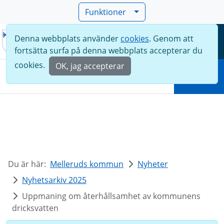
Funktioner
Denna webbplats använder
cookies
. Genom att
Meny
fortsätta surfa på denna webbplats accepterar du
Sök
cookies.
OK, jag accepterar
Sök
Du är här:
Melleruds kommun
Nyheter
Nyhetsarkiv 2025
Uppmaning om återhållsamhet av kommunens
dricksvatten