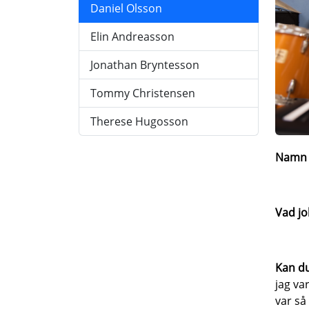
Daniel Olsson
Elin Andreasson
Jonathan Bryntesson
Tommy Christensen
Therese Hugosson
Nam
Vad j
Kan du
jag va
var så