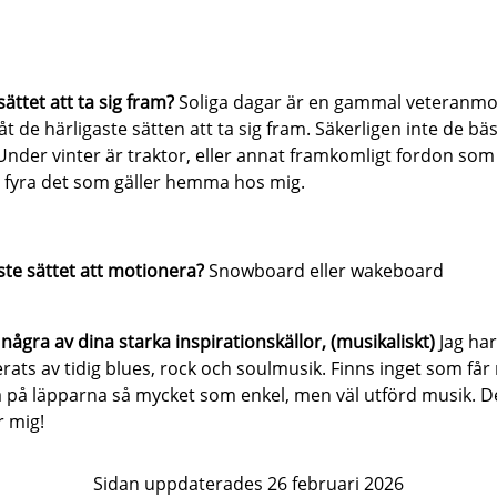
sättet att ta sig fram?
Soliga dagar är en gammal veteranm
båt de härligaste sätten att ta sig fram. Säkerligen inte de bä
Under vinter är traktor, eller annat framkomligt fordon som
a fyra det som gäller hemma hos mig.
ste sättet att motionera?
Snowboard eller wakeboard
ågra av dina starka inspirationskällor, (musikaliskt)
Jag har
erats av tidig blues, rock och soulmusik. Finns inget som får
a på läpparna så mycket som enkel, men väl utförd musik. D
ar mig!
Sidan uppdaterades 26 februari 2026