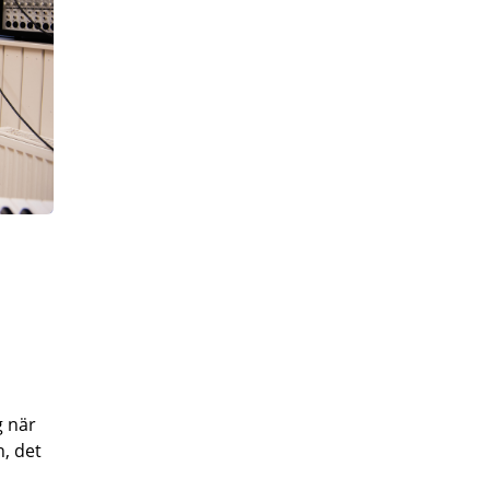
g när
, det