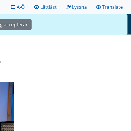
A-Ö
Lättläst
Lyssna
Translate
Sök
Meny
ag accepterar
n