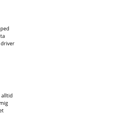
oped
sta
 driver
 alltid
 mig
et