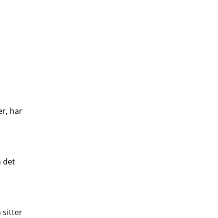
er, har
h det
 sitter