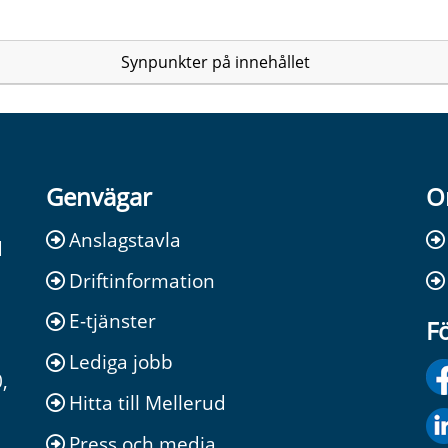
Synpunkter på innehållet
Genvägar
O
Anslagstavla
d
Driftinformation
E-tjänster
Fö
Lediga jobb
,
Hitta till Mellerud
Press och media