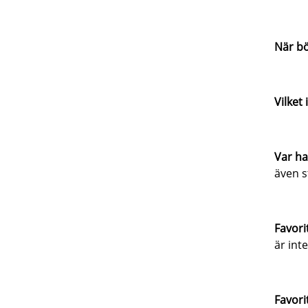
När bö
Vilket
Var ha
även s
Favor
är int
Favori