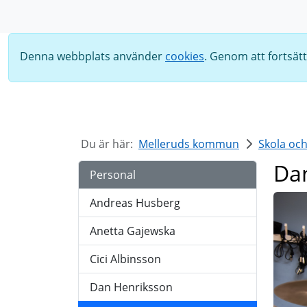
Sök
Denna webbplats använder
cookies
. Genom att fortsät
Du är här:
Melleruds kommun
Skola oc
Dan
Personal
Andreas Husberg
Anetta Gajewska
Cici Albinsson
Dan Henriksson