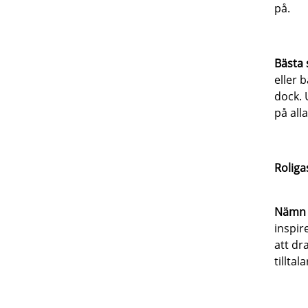
på.
Bästa 
eller 
dock. 
på all
Roliga
Nämn n
inspir
att dr
tilltal