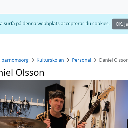
ta surfa på denna webbplats accepterar du cookies.
OK, j
h barnomsorg
Kulturskolan
Personal
Daniel Olsso
iel Olsson