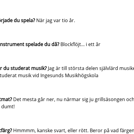
rjade du spela?
När jag var tio år.
 instrument spelade du då?
Blockflöjt... i ett år
r du studerat musik?
Jag är till största delen självlärd musik
tuderat musik vid Ingesunds Musikhögskola
itmat?
Det mesta går ner, nu närmar sig ju grillsäsongen oc
e dumt!
tfärg?
Hmmmm, kanske svart, eller rött. Beror på vad färgen