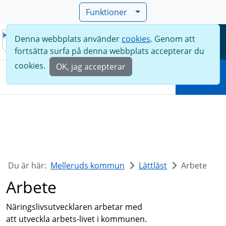
Funktioner
Denna webbplats använder
cookies
. Genom att
Meny
fortsätta surfa på denna webbplats accepterar du
Sök
cookies.
OK, jag accepterar
Sök
Du är här:
Melleruds kommun
Lättläst
Arbete
Arbete
Näringslivsutvecklaren arbetar med
att utveckla arbets-livet i kommunen.